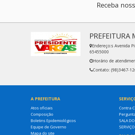
Receba noss
PREFEITURA 
Endereço:s Avenida P
65455000
Horário de atendimen
Contato: (98)3467-12
A PREFEITURA
SERVIÇ
Atos oficiais
Contra 
Composição
Pergunt
Boletins Epidemiológicos
SALA D
Equipe de Governo
SERVIÇO
Mapa do site