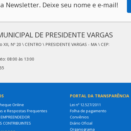
a Newsletter. Deixe seu nome e e-mail!
MUNICIPAL DE PRESIDENTE VARGAS
io XII, Nº 20 \ CENTRO \ PRESIDENTE VARGAS - MA \ CEP:
to: 08:00 às 13:00
65
OS
PORTAL DA TRANSPARÊNCIA
Cheque Online
Lei nº 12.527/2011
as e Respostas Frequentes
Folha de pagamento
O EMPREENDEDOR
Convênios
S CONTRIBUINTES
Diário Oficial
Organograma