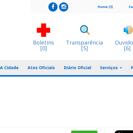
Home [1]
Fa
Boletins
Transparência
Ouvido
[0]
[5]
[6]
A Cidade
Atos Oficiais
Diário Oficial
Serviços