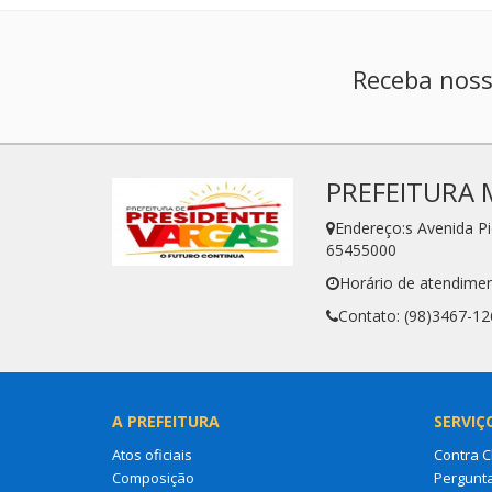
Receba noss
PREFEITURA 
Endereço:s Avenida P
65455000
Horário de atendimen
Contato: (98)3467-12
A PREFEITURA
SERVIÇ
Atos oficiais
Contra 
Composição
Pergunt