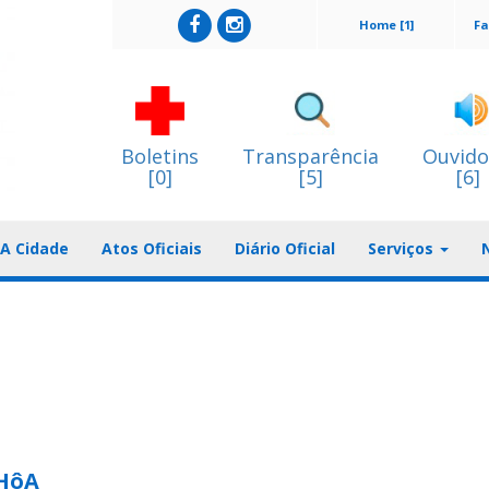
Home [1]
Fa
Boletins
Transparência
Ouvido
[0]
[5]
[6]
A Cidade
Atos Oficiais
Diário Oficial
Serviços
HôA