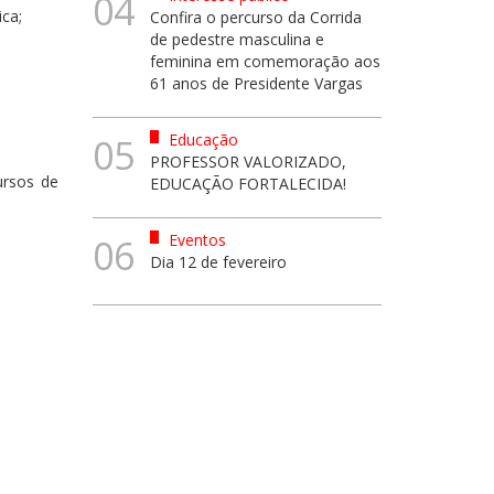
04
ica;
Confira o percurso da Corrida
de pedestre masculina e
feminina em comemoração aos
61 anos de Presidente Vargas
Educação
05
PROFESSOR VALORIZADO,
ursos de
EDUCAÇÃO FORTALECIDA!
Eventos
06
Dia 12 de fevereiro