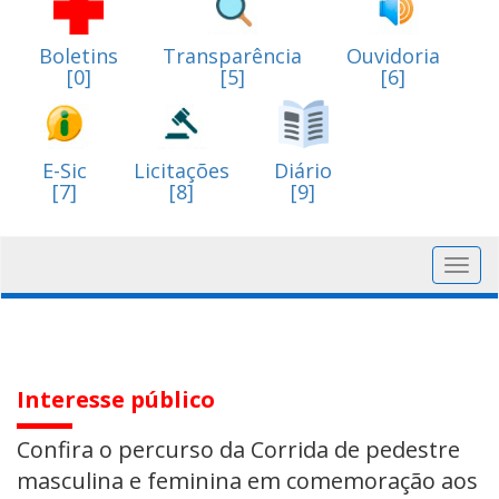
Boletins
Transparência
Ouvidoria
[0]
[5]
[6]
E-Sic
Licitações
Diário
[7]
[8]
[9]
Toggl
navig
Interesse público
Confira o percurso da Corrida de pedestre
masculina e feminina em comemoração aos