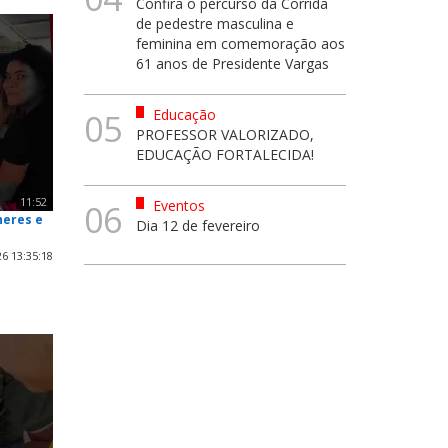
Confira o percurso da Corrida
de pedestre masculina e
feminina em comemoração aos
61 anos de Presidente Vargas
Educação
05
PROFESSOR VALORIZADO,
EDUCAÇÃO FORTALECIDA!
11:52
Eventos
06
heres e
Dia 12 de fevereiro
6 13:35:18