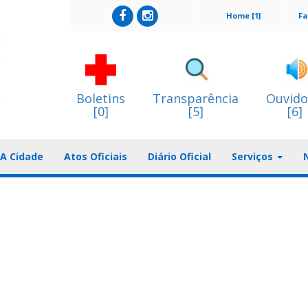
Home [1]
Fa
Boletins
Transparência
Ouvido
[0]
[5]
[6]
A Cidade
Atos Oficiais
Diário Oficial
Serviços