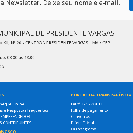
a Newsletter. Deixe seu nome e e-mail!
MUNICIPAL DE PRESIDENTE VARGAS
io XII, Nº 20 \ CENTRO \ PRESIDENTE VARGAS - MA \ CEP:
to: 08:00 às 13:00
65
OS
PORTAL DA TRANSPARÊNCIA
Cheque Online
Lei nº 12.527/2011
as e Respostas Frequentes
Folha de pagamento
O EMPREENDEDOR
Convênios
S CONTRIBUINTES
Diário Oficial
Organograma
ONOSCO