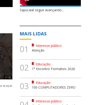
Sapucaial segue avançando...
MAIS LIDAS
Interesse público
01
Atenção
Educação
02
1° Encontro Formativo 2026
11:52
Educação
03
6 10:36:41
100 COMPUTADORES ZERO
Interesse público
04