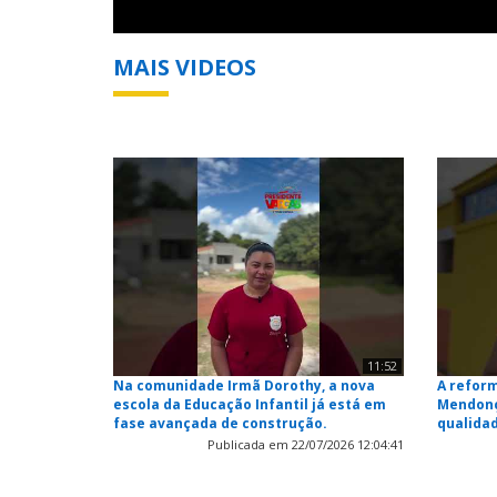
MAIS VIDEOS
11:52
Na comunidade Irmã Dorothy, a nova
A reform
escola da Educação Infantil já está em
Mendonç
fase avançada de construção.
qualida
Publicada em 22/07/2026 12:04:41