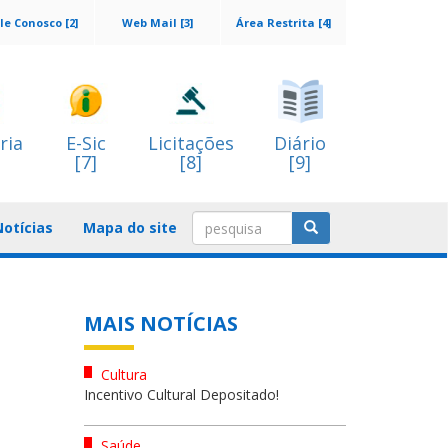
le Conosco [2]
Web Mail [3]
Área Restrita [4]
ria
E-Sic
Licitações
Diário
[7]
[8]
[9]
Notícias
Mapa do site
MAIS NOTÍCIAS
Cultura
Incentivo Cultural Depositado!
Saúde