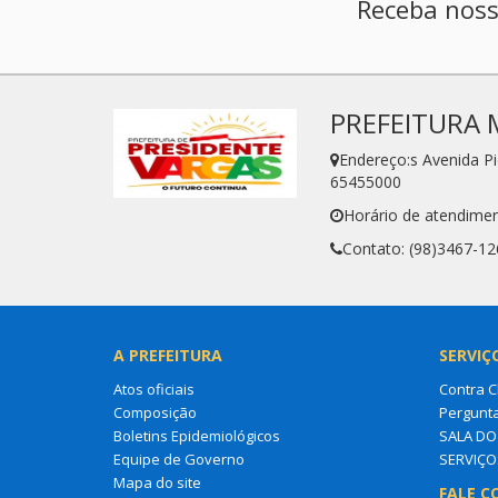
Receba noss
PREFEITURA 
Endereço:s Avenida P
65455000
Horário de atendimen
Contato: (98)3467-12
A PREFEITURA
SERVIÇ
Atos oficiais
Contra 
Composição
Pergunt
Boletins Epidemiológicos
SALA D
Equipe de Governo
SERVIÇO
Mapa do site
FALE C