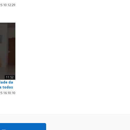
5 10:12:29
11:52
dade da
a todos
5 16:10:10