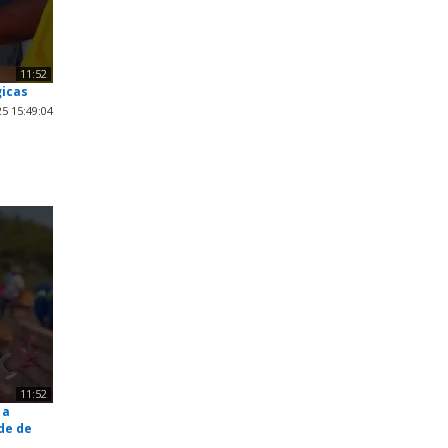
11:52
gicas
5 15:49:04
11:52
 a
de de