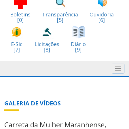
Boletins
Transparência
Ouvidoria
[0]
[5]
[6]
E-Sic
Licitações
Diário
[7]
[8]
[9]
Toggl
navig
GALERIA DE VÍDEOS
Carreta da Mulher Maranhense,