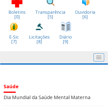
Boletins
Transparência
Ouvidoria
[0]
[5]
[6]
E-Sic
Licitações
Diário
[7]
[8]
[9]
Toggl
navig
Saúde
Dia Mundial da Saúde Mental Materna