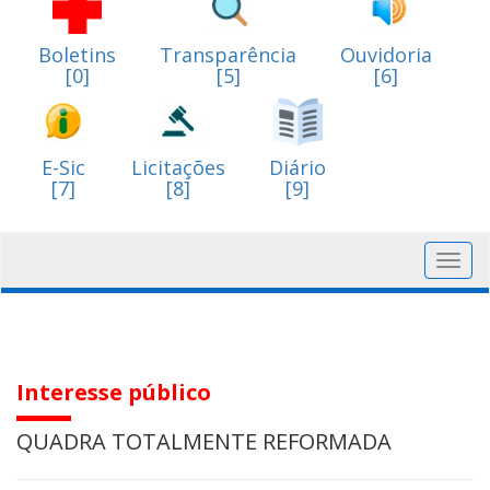
Boletins
Transparência
Ouvidoria
[0]
[5]
[6]
E-Sic
Licitações
Diário
[7]
[8]
[9]
Toggl
navig
Interesse público
QUADRA TOTALMENTE REFORMADA