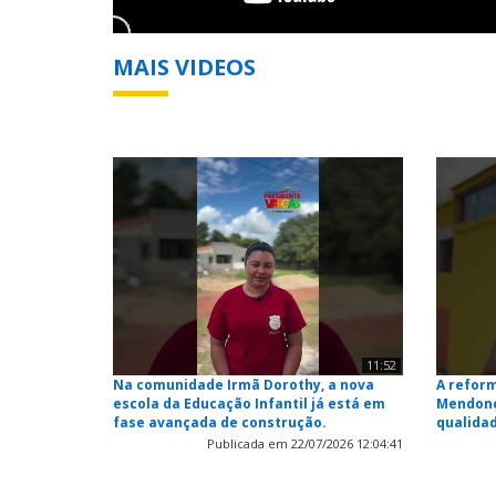
MAIS VIDEOS
11:52
Na comunidade Irmã Dorothy, a nova
A reform
escola da Educação Infantil já está em
Mendonç
fase avançada de construção.
qualida
Publicada em 22/07/2026 12:04:41