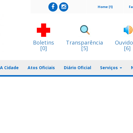
Home [1]
Fa
Boletins
Transparência
Ouvido
[0]
[5]
[6]
A Cidade
Atos Oficiais
Diário Oficial
Serviços