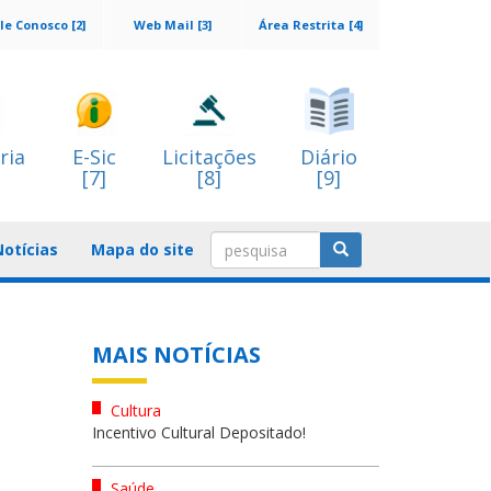
le Conosco [2]
Web Mail [3]
Área Restrita [4]
ria
E-Sic
Licitações
Diário
[7]
[8]
[9]
Notícias
Mapa do site
MAIS NOTÍCIAS
Cultura
Incentivo Cultural Depositado!
Saúde