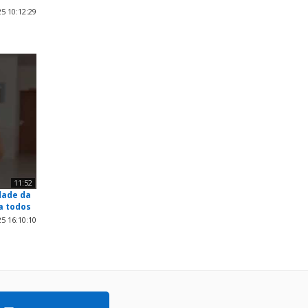
5 10:12:29
11:52
dade da
a todos
5 16:10:10