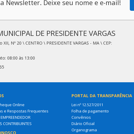
a Newsletter. Deixe seu nome e e-mail!
MUNICIPAL DE PRESIDENTE VARGAS
io XII, Nº 20 \ CENTRO \ PRESIDENTE VARGAS - MA \ CEP:
to: 08:00 às 13:00
65
OS
PORTAL DA TRANSPARÊNCIA
Cheque Online
Lei nº 12.527/2011
as e Respostas Frequentes
Folha de pagamento
O EMPREENDEDOR
Convênios
S CONTRIBUINTES
Diário Oficial
Organograma
ONOSCO