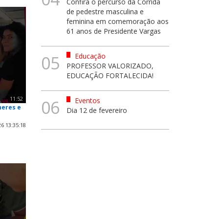
Confira o percurso da Corrida
de pedestre masculina e
feminina em comemoração aos
61 anos de Presidente Vargas
Educação
05
PROFESSOR VALORIZADO,
EDUCAÇÃO FORTALECIDA!
11:52
Eventos
06
heres e
Dia 12 de fevereiro
6 13:35:18