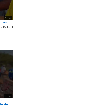
11:52
gicas
5 15:49:04
11:52
 a
de de