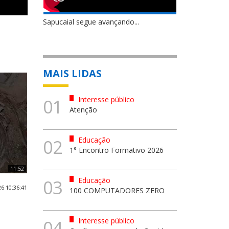
Sapucaial segue avançando...
MAIS LIDAS
Interesse público
01
Atenção
Educação
02
1° Encontro Formativo 2026
11:52
Educação
03
6 10:36:41
100 COMPUTADORES ZERO
Interesse público
04