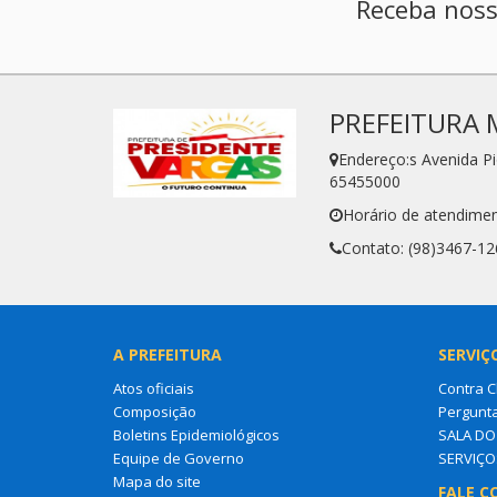
Receba noss
PREFEITURA 
Endereço:s Avenida P
65455000
Horário de atendimen
Contato: (98)3467-12
A PREFEITURA
SERVIÇ
Atos oficiais
Contra 
Composição
Pergunt
Boletins Epidemiológicos
SALA D
Equipe de Governo
SERVIÇO
Mapa do site
FALE C