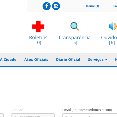
Home [1]
Fa
Boletins
Transparência
Ouvido
[0]
[5]
[6]
A Cidade
Atos Oficiais
Diário Oficial
Serviços
Celular
Email
(seunome@dominio.com)