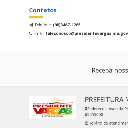
Contatos
Telefone:
(98)3467-1265
Email:
faleconosco@presidentevargas.ma.gov
Receba noss
PREFEITURA 
Endereço:s Avenida P
65455000
Horário de atendimen