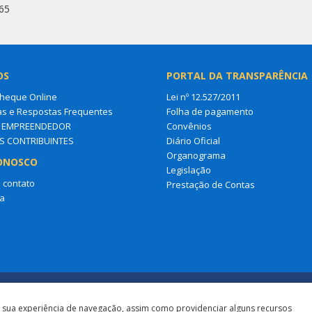
65
OS
PORTAL DA TRANSPARÊNCIA
Cheque Online
Lei nº 12.527/2011
as e Respostas Frequentes
Folha de pagamento
O EMPREENDEDOR
Convênios
S CONTRIBUINTES
Diário Oficial
Organograma
ONOSCO
Legislação
 contato
Prestação de Contas
a
a sua experiência de navegação, assim como providenciar alguns recursos