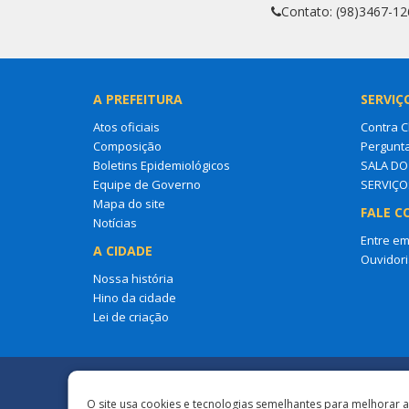
Contato: (98)3467-12
A PREFEITURA
SERVIÇ
Atos oficiais
Contra 
Composição
Pergunt
Boletins Epidemiológicos
SALA D
Equipe de Governo
SERVIÇO
Mapa do site
FALE C
Notícias
Entre em
A CIDADE
Ouvidori
Nossa história
Hino da cidade
Lei de criação
Redes Sociais
O site usa cookies e tecnologias semelhantes para melhorar 