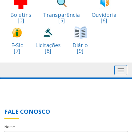
Boletins
Transparência
Ouvidoria
[0]
[5]
[6]
E-Sic
Licitações
Diário
[7]
[8]
[9]
Toggl
navig
FALE CONOSCO
Nome